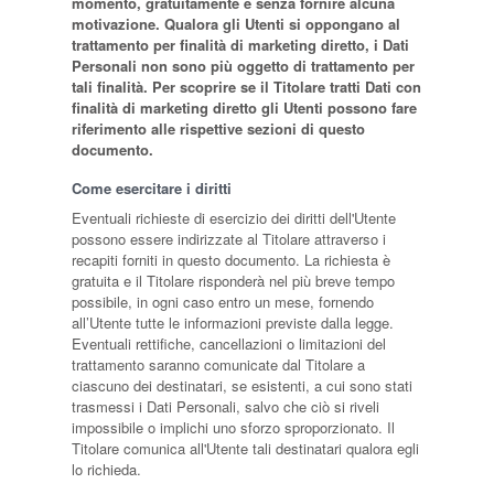
momento, gratuitamente e senza fornire alcuna
motivazione. Qualora gli Utenti si oppongano al
trattamento per finalità di marketing diretto, i Dati
Personali non sono più oggetto di trattamento per
tali finalità. Per scoprire se il Titolare tratti Dati con
finalità di marketing diretto gli Utenti possono fare
riferimento alle rispettive sezioni di questo
documento.
Come esercitare i diritti
Eventuali richieste di esercizio dei diritti dell'Utente
possono essere indirizzate al Titolare attraverso i
recapiti forniti in questo documento. La richiesta è
gratuita e il Titolare risponderà nel più breve tempo
possibile, in ogni caso entro un mese, fornendo
all’Utente tutte le informazioni previste dalla legge.
Eventuali rettifiche, cancellazioni o limitazioni del
trattamento saranno comunicate dal Titolare a
ciascuno dei destinatari, se esistenti, a cui sono stati
trasmessi i Dati Personali, salvo che ciò si riveli
impossibile o implichi uno sforzo sproporzionato. Il
Titolare comunica all'Utente tali destinatari qualora egli
lo richieda.